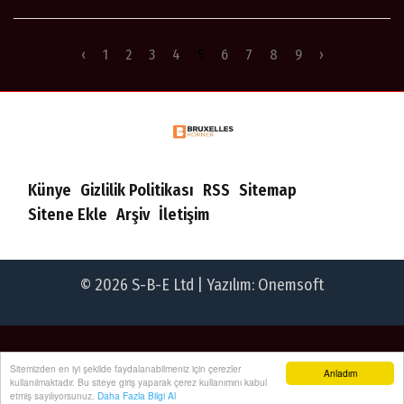
‹
1
2
3
4
5
6
7
8
9
›
Künye
Gizlilik Politikası
RSS
Sitemap
Sitene Ekle
Arşiv
İletişim
© 2026 S-B-E Ltd | Yazılım:
Onemsoft
Sitemizden en iyi şekilde faydalanabilmeniz için çerezler
Anladım
kullanılmaktadır. Bu siteye giriş yaparak çerez kullanımını kabul
etmiş sayılıyorsunuz.
Daha Fazla Bilgi Al