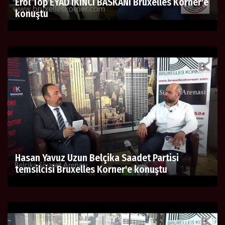
Erol Top EYAD IKINCI BASKANI Bruxelles Korner'e
konuştu
Hasan Yavuz Uzun Belçika Saadet Partisi
temsilcisi Bruxelles Korner'e konuştu