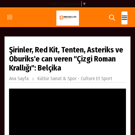
Select Language
▼
Şirinler, Red Kit, Tenten, Asteriks ve
Oburiks'e can veren "Çizgi Roman
Krallığı": Belçika
Ana Sayfa
Kültür Sanat & Spor - Culture Et Sport