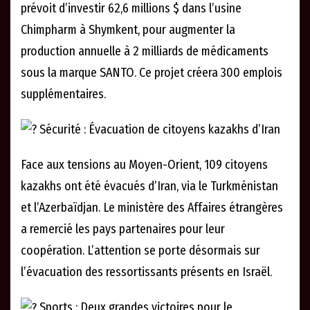
prévoit d’investir 62,6 millions $ dans l’usine
Chimpharm à Shymkent, pour augmenter la
production annuelle à 2 milliards de médicaments
sous la marque SANTO. Ce projet créera 300 emplois
supplémentaires.
Sécurité : Évacuation de citoyens kazakhs d’Iran
Face aux tensions au Moyen-Orient, 109 citoyens
kazakhs ont été évacués d’Iran, via le Turkménistan
et l’Azerbaïdjan. Le ministère des Affaires étrangères
a remercié les pays partenaires pour leur
coopération. L’attention se porte désormais sur
l’évacuation des ressortissants présents en Israël.
Sports : Deux grandes victoires pour le