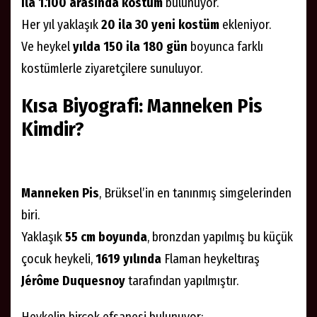
ila 1.100 arasında kostüm
bulunuyor.
Her yıl yaklaşık
20 ila 30 yeni kostüm
ekleniyor.
Ve heykel
yılda 150 ila 180 gün
boyunca farklı
kostümlerle ziyaretçilere sunuluyor.
Kısa Biyografi: Manneken Pis
Kimdir?
Manneken Pis
, Brüksel’in en tanınmış simgelerinden
biri.
Yaklaşık
55 cm boyunda
, bronzdan yapılmış bu küçük
çocuk heykeli,
1619 yılında
Flaman heykeltıraş
Jérôme Duquesnoy
tarafından yapılmıştır.