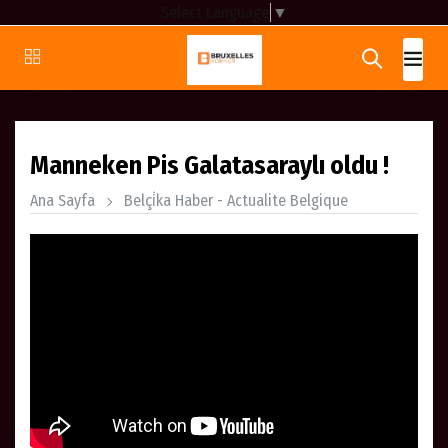
Select Language
▼
Manneken Pis Galatasaraylı oldu !
Ana Sayfa
Belçi̇ka Haber - Actualite Belgique