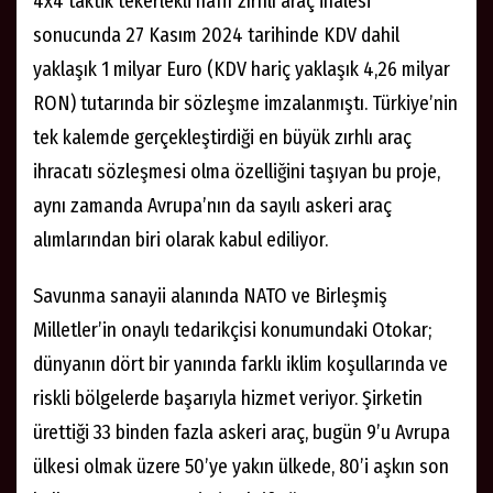
4x4 taktik tekerlekli hafif zırhlı araç ihalesi
sonucunda 27 Kasım 2024 tarihinde KDV dahil
yaklaşık 1 milyar Euro (KDV hariç yaklaşık 4,26 milyar
RON) tutarında bir sözleşme imzalanmıştı. Türkiye’nin
tek kalemde gerçekleştirdiği en büyük zırhlı araç
ihracatı sözleşmesi olma özelliğini taşıyan bu proje,
aynı zamanda Avrupa’nın da sayılı askeri araç
alımlarından biri olarak kabul ediliyor.
Savunma sanayii alanında NATO ve Birleşmiş
Milletler’in onaylı tedarikçisi konumundaki Otokar;
dünyanın dört bir yanında farklı iklim koşullarında ve
riskli bölgelerde başarıyla hizmet veriyor. Şirketin
ürettiği 33 binden fazla askeri araç, bugün 9’u Avrupa
ülkesi olmak üzere 50’ye yakın ülkede, 80’i aşkın son