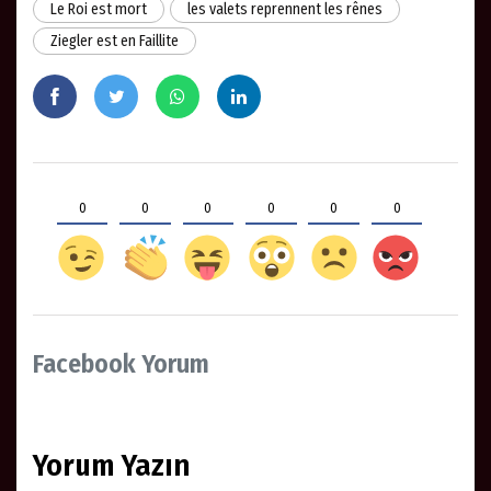
Le Roi est mort
les valets reprennent les rênes
Ziegler est en Faillite
0
0
0
0
0
0
Facebook Yorum
Yorum Yazın