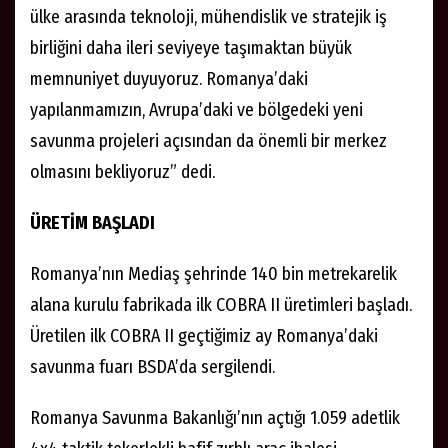
ülke arasında teknoloji, mühendislik ve stratejik iş
birliğini daha ileri seviyeye taşımaktan büyük
memnuniyet duyuyoruz. Romanya’daki
yapılanmamızın, Avrupa’daki ve bölgedeki yeni
savunma projeleri açısından da önemli bir merkez
olmasını bekliyoruz” dedi.
ÜRETİM BAŞLADI
Romanya’nın Mediaş şehrinde 140 bin metrekarelik
alana kurulu fabrikada ilk COBRA II üretimleri başladı.
Üretilen ilk COBRA II geçtiğimiz ay Romanya’daki
savunma fuarı BSDA’da sergilendi.
Romanya Savunma Bakanlığı’nın açtığı 1.059 adetlik