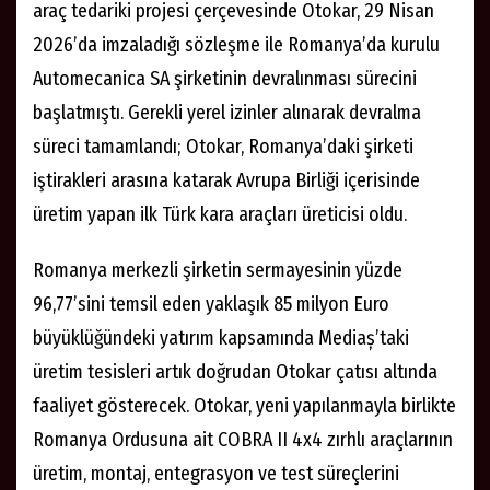
araç tedariki projesi çerçevesinde Otokar, 29 Nisan
2026’da imzaladığı sözleşme ile Romanya’da kurulu
Automecanica SA şirketinin devralınması sürecini
başlatmıştı. Gerekli yerel izinler alınarak devralma
süreci tamamlandı; Otokar, Romanya’daki şirketi
iştirakleri arasına katarak Avrupa Birliği içerisinde
üretim yapan ilk Türk kara araçları üreticisi oldu.
Romanya merkezli şirketin sermayesinin yüzde
96,77’sini temsil eden yaklaşık 85 milyon Euro
büyüklüğündeki yatırım kapsamında Mediaș’taki
üretim tesisleri artık doğrudan Otokar çatısı altında
faaliyet gösterecek. Otokar, yeni yapılanmayla birlikte
Romanya Ordusuna ait COBRA II 4x4 zırhlı araçlarının
üretim, montaj, entegrasyon ve test süreçlerini