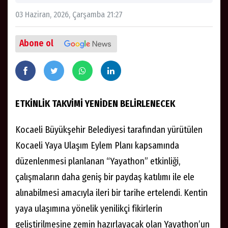
03 Haziran, 2026, Çarşamba 21:27
Abone ol
ETKİNLİK TAKVİMİ YENİDEN BELİRLENECEK
Kocaeli Büyükşehir Belediyesi tarafından yürütülen
Kocaeli Yaya Ulaşım Eylem Planı kapsamında
düzenlenmesi planlanan “Yayathon” etkinliği,
çalışmaların daha geniş bir paydaş katılımı ile ele
alınabilmesi amacıyla ileri bir tarihe ertelendi. Kentin
yaya ulaşımına yönelik yenilikçi fikirlerin
geliştirilmesine zemin hazırlayacak olan Yayathon’un