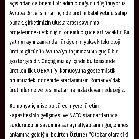
açısından da önemli bir adım olduğunu düşünüyoruz.
Avrupa Birliği sınırları içinde üretim kabiliyetine sahip
olmak, şirketimizin uluslararası savunma
projelerindeki etkinliğini önemli ölçüde artıracaktır. Bu
yatırım aynı zamanda Türkiye’nin yüksek teknoloji
üretim gücünün Avrupa’ya taşınmasının güçlü bir
göstergesidir. Geçtiğimiz ay içinde bu tesislerde
üretilen ilk COBRA II’yi kamuoyuna göstermiştik;
önümüzdeki dönemde araçlarımızın Romanya’daki
üretimlerine ve teslimatlarına hızla devam edeceğiz.”
Romanya için ise bu sürecin yerel üretim
kapasitesinin gelişmesi ve NATO standartlarında
sürdürülebilir savunma sanayi altyapısının güçlenmesi
anlamına geldiğini belirten
Özüner
“Otokar olarak iki