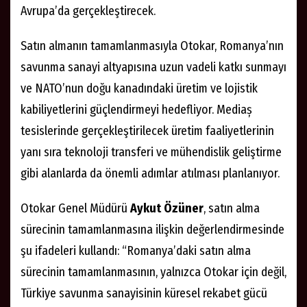
Avrupa’da gerçekleştirecek.
Satın almanın tamamlanmasıyla Otokar, Romanya’nın
savunma sanayi altyapısına uzun vadeli katkı sunmayı
ve NATO’nun doğu kanadındaki üretim ve lojistik
kabiliyetlerini güçlendirmeyi hedefliyor. Mediaș
tesislerinde gerçekleştirilecek üretim faaliyetlerinin
yanı sıra teknoloji transferi ve mühendislik geliştirme
gibi alanlarda da önemli adımlar atılması planlanıyor.
Otokar Genel Müdürü
Aykut Özüner
, satın alma
sürecinin tamamlanmasına ilişkin değerlendirmesinde
şu ifadeleri kullandı: “Romanya’daki satın alma
sürecinin tamamlanmasının, yalnızca Otokar için değil,
Türkiye savunma sanayisinin küresel rekabet gücü