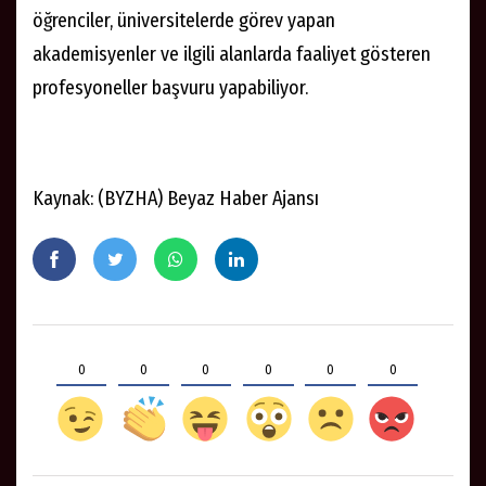
öğrenciler, üniversitelerde görev ya
pan
akademisyenler ve ilgili alanlarda faaliyet gösteren
profesyoneller başvuru yapabiliyor.
Kaynak: (BYZHA) Beyaz Haber Ajansı
0
0
0
0
0
0