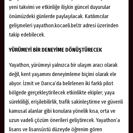
yeni takvimi ve etkinliğe ilişkin güncel duyurular
önümüzdeki günlerde paylaşılacak. Katılımcılar
gelişmeleri yayathon.kocaeli.bel.tr adresi üzerinden
takip edebilecek.
YÜRÜMEYİ BİR DENEYİME DÖNÜŞTÜRECEK
Yayathon, yürümeyi yalnızca bir ulaşım aracı olarak
değil, kent yaşamını deneyimleme biçimi olarak ele
alıyor. İzmit ve Darıca’da belirlenen iki farklı pilot
bölgede gerçekleştirilecek etkinlikte ekipler; yaya
sürekliliği, erişilebilirlik, trafik sakinleştirme ve güvenli
kamusal alanlar gibi konulara yönelik kısa, orta ve
uzun vadeli çözüm önerileri geliştirecek. Yayathon’a
lisans ve lisansüstü düzeyde öğrenim gören