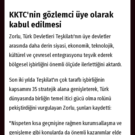
gelen ayırt edici yönüyle Türk dünyası coğrafyası bu
güç mücadelesinin merkezinde yer almaktadır.
Altaylar'dan Akdeniz'e uzanan Türk dünyasının,
sahasında her alanda işbirliğini güçlendirmesi, gerek
bu ülkelerin güvenlik, huzur ve refahı, gerekse yeni
dünya düzeninde istikrar arayışları için önemli bir
potansiyel taşımaktadır."
KKTC'nin gözlemci üye olarak
kabul edilmesi
Zorlu, Türk Devletleri Teşkilatı'nın üye devletler
arasında daha derin siyasi, ekonomik, teknolojik,
kültürel ve çevresel entegrasyonu teşvik ederek