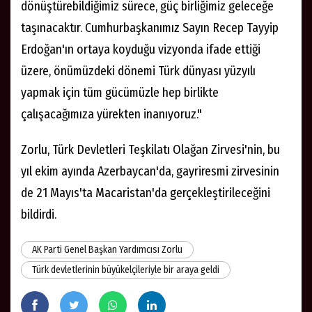
edilmiştir. Bu karar KKTC'nin eşit egemenlik statüsü
ve mücadelesi bakımından tarihi bir dönüm noktası
olmuştur. İlerleyişimiz karşısında bizleri
uzaklaştırmaya ve hatta birbirimizden ayırmaya
çalışan farklı güç merkezlerinin hedefi, Türk asrını ve
Türk koridorunu akamete uğratmaktır. Bu tehditlere
karşı her zaman olduğu gibi birbirimize sımsıkı
tutunup imkanlarımızı, halklarımızın refahına
dönüştürebildiğimiz sürece, güç birliğimiz geleceğe
taşınacaktır. Cumhurbaşkanımız Sayın Recep Tayyip
Erdoğan'ın ortaya koyduğu vizyonda ifade ettiği
üzere, önümüzdeki dönemi Türk dünyası yüzyılı
yapmak için tüm gücümüzle hep birlikte
çalışacağımıza yürekten inanıyoruz."