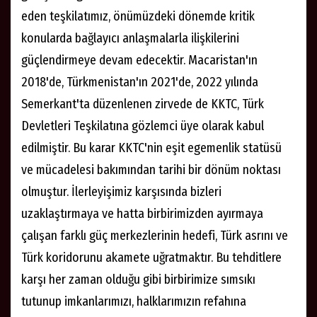
bölgesel işbirliğini önemli ölçüde ilerlettiğini aktardı.
Son iki yılda Teşkilat'ın çok taraflı işbirliğinin
kapsamını 35 stratejik alana genişleterek, Türk
dünyasında birliğin temel itici gücü olma rolünü
pekiştirdiğini vurgulayan Zorlu, şunları kaydetti:
"Nispeten kısa geçmişine rağmen kurumsallaşma ve
genişleme gibi konularda da önemli kazanımlar elde
eden teşkilatımız, önümüzdeki dönemde kritik
konularda bağlayıcı anlaşmalarla ilişkilerini
güçlendirmeye devam edecektir. Macaristan'ın
2018'de, Türkmenistan'ın 2021'de, 2022 yılında
Semerkant'ta düzenlenen zirvede de KKTC, Türk
Devletleri Teşkilatına gözlemci üye olarak kabul