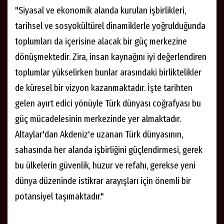
mücadelesinin merkezinde yer
almaktadır"
Küresel düzeyde yaşanan gelişmeler ve farklı
coğrafyalarda kendisini hissettiren kaosların kabul
edilebilir ve makul bölgesel işbirliklerinin önemini
giderek arttırdığına dikkati çeken Zorlu, sözlerini
şöyle sürdürdü:
"Siyasal ve ekonomik alanda kurulan işbirlikleri,
tarihsel ve sosyokültürel dinamiklerle yoğrulduğunda
toplumları da içerisine alacak bir güç merkezine
dönüşmektedir. Zira, insan kaynağını iyi değerlendiren
toplumlar yükselirken bunlar arasındaki birliktelikler
de küresel bir vizyon kazanmaktadır. İşte tarihten