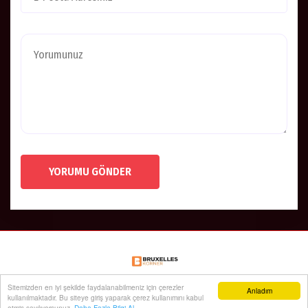
Facebook Yorum
Yorum Yazın
Sitemizden en iyi şekilde faydalanabilmeniz için çerezler
Anladım
kullanılmaktadır. Bu siteye giriş yaparak çerez kullanımını kabul
etmiş sayılıyorsunuz.
Daha Fazla Bilgi Al