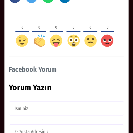
Zorlu, Türk Devletleri Teşkilatı Olağan Zirvesi'nin, bu
yıl ekim ayında Azerbaycan'da, gayriresmi zirvesinin
de 21 Mayıs'ta Macaristan'da gerçekleştirileceğini
bildirdi.
AK Parti Genel Başkan Yardımcısı Zorlu
Türk devletlerinin büyükelçileriyle bir araya geldi
0
0
0
0
0
0