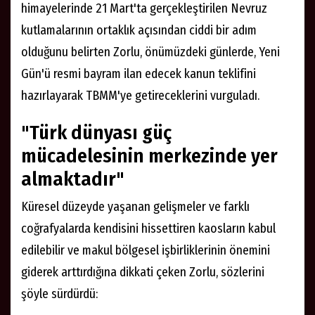
Başkanlık ile AK Parti'nin Türk dünyası politikalarının
çok daha ileri bir aşamaya taşınacağını dile getiren
Zorlu, Türk Devletleri Teşkilatı üyesi büyükelçilerle
değerlendirmeler yapmak üzere bir araya geldiklerini
ifade etti.
Cumhurbaşkanı Recep Tayyip Erdoğan'ın
himayelerinde 21 Mart'ta gerçekleştirilen Nevruz
kutlamalarının ortaklık açısından ciddi bir adım
olduğunu belirten Zorlu, önümüzdeki günlerde, Yeni
Gün'ü resmi bayram ilan edecek kanun teklifini
hazırlayarak TBMM'ye getireceklerini vurguladı.
"Türk dünyası güç