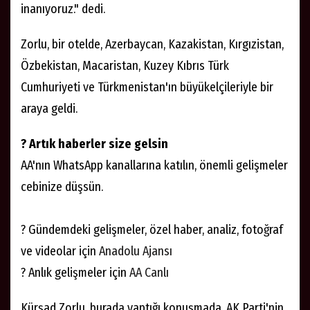
inanıyoruz." dedi.
Zorlu, bir otelde, Azerbaycan, Kazakistan, Kırgızistan,
Özbekistan, Macaristan, Kuzey Kıbrıs Türk
Cumhuriyeti ve Türkmenistan'ın büyükelçileriyle bir
araya geldi.
? Artık haberler size gelsin
AA'nın WhatsApp kanallarına katılın, önemli gelişmeler
cebinize düşsün.
? Gündemdeki gelişmeler, özel haber, analiz, fotoğraf
ve videolar için
Anadolu Ajansı
? Anlık gelişmeler için
AA Canlı
Kürşad Zorlu, burada yaptığı konuşmada, AK Parti'nin