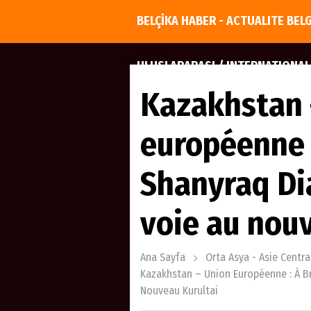
BELÇİKA HABER - ACTUALITE BEL
ULUSLARARASI / INTERNATIONAL
Kazakhstan 
européenne :
Shanyraq Di
voie au nou
Ana Sayfa
Orta Asya - Asie Centra
Kazakhstan – Union Européenne : À Br
Nouveau Kurultai