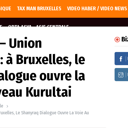
GIQUE
TAX MAN BRUXELLES
VIDEO HABER / VIDEO NEWS
E
ORTA ASYA - ASIE CENTRALE
– Union
Bi
 à Bruxelles, le
alogue ouvre la
veau Kurultai
le
uxelles, Le Shanyraq Dialogue Ouvre La Voie Au