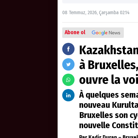
08 Temmuz, 2026, Çarşamba 02:14
Abone ol
Kazakhstan
à Bruxelles
ouvre la vo
À quelques semai
nouveau Kurulta
Bruxelles son cy
nouvelle Consti
Par Kadir Duran – Bruxe