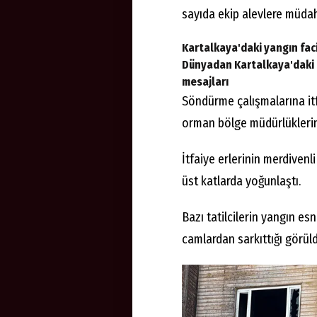
sayıda ekip alevlere müdah
Kartalkaya'daki yangın facia
Dünyadan Kartalkaya'daki o
mesajları
Söndürme çalışmalarına it
orman bölge müdürlüklerine 
İtfaiye erlerinin merdivenli
üst katlarda yoğunlaştı.
Bazı tatilcilerin yangın es
camlardan sarkıttığı görüld