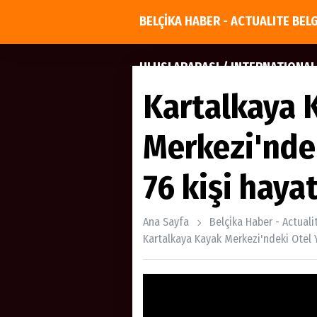
BELÇİKA HABER - ACTUALITE BEL
ULUSLARARASI / INTERNATIONAL
Kartalkaya 
Merkezi'nde
76 kişi haya
Ana Sayfa
Belçi̇ka Haber - Actual
Kartalkaya Kayak Merkezi'ndeki Otel Y