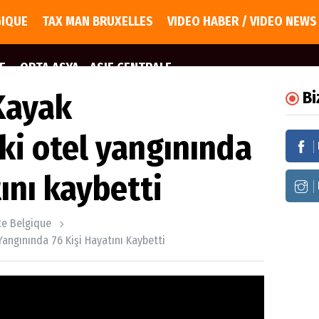
GIQUE
TAX MAN BRUXELLES
VIDEO HABER / VIDEO NEWS
E
ORTA ASYA - ASIE CENTRALE
Kayak
Bi
ki otel yangınında
tını kaybetti
ite Belgique
angınında 76 Kişi Hayatını Kaybetti