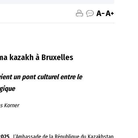
ma kazakh à Bruxelles
ent un pont culturel entre le
lgique
es Korner
2025
, L’Ambassade de la République du Kazakhstan