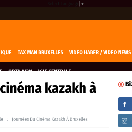
Select Language
▼
GIQUE
TAX MAN BRUXELLES
VIDEO HABER / VIDEO NEWS
E
ORTA ASYA - ASIE CENTRALE
 cinéma kazakh à
Bi
le
Journées Du Cinéma Kazakh À Bruxelles