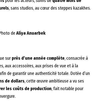
ifs
pour les acteurs, suivis de
quatre mois de
urels
, sans studios, au cœur des steppes kazakhes.
Photo de
Aliya Anuarbek
due sur
près d’une année complète
, consacrée à
, aux accessoires, aux prises de vue et à la
afin de garantir une authenticité totale. Dotée d’un
ns de dollars
, cette œuvre ambitieuse a vu ses
rer les coûts de production
, fait notable pour
nvergure.