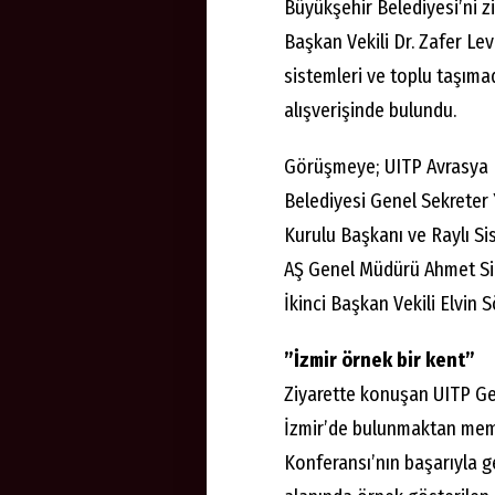
Büyükşehir Belediyesi’ni z
Başkan Vekili Dr. Zafer Leve
sistemleri ve toplu taşımad
alışverişinde bulundu.
Görüşmeye; UITP Avrasya 
Belediyesi Genel Sekreter 
Kurulu Başkanı ve Raylı Si
AŞ Genel Müdürü Ahmet Sin
İkinci Başkan Vekili Elvin S
”İzmir örnek bir kent”
Ziyarette konuşan UITP G
İzmir’de bulunmaktan mem
Konferansı’nın başarıyla ge