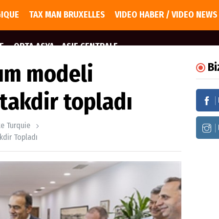
GIQUE
TAX MAN BRUXELLES
VIDEO HABER / VIDEO NEWS
E
ORTA ASYA - ASIE CENTRALE
şım modeli
Bi
 takdir topladı
te Turquie
kdir Topladı