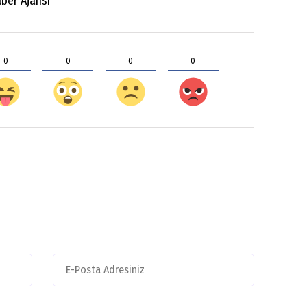
ber Ajansı
0
0
0
0