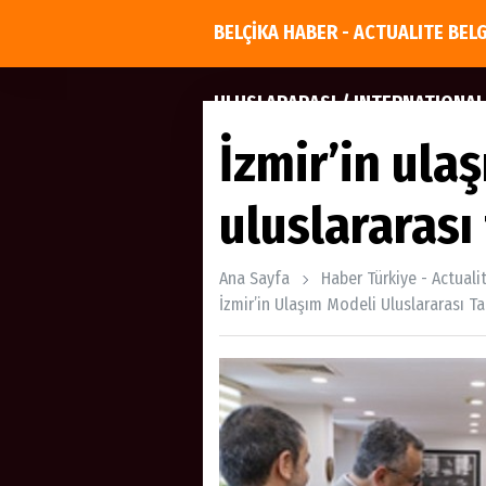
BELÇİKA HABER - ACTUALITE BEL
ULUSLARARASI / INTERNATIONAL
İzmir’in ula
uluslararası
Ana Sayfa
Haber Türkiye - Actuali
İzmir’in Ulaşım Modeli Uluslararası Ta