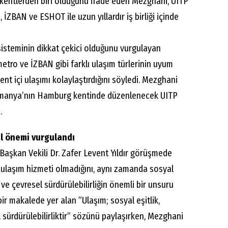
 kentlerden biri olduğunu ifade eden Mezghani, UITP
İZBAN ve ESHOT ile uzun yıllardır iş birliği içinde
sisteminin dikkat çekici olduğunu vurgulayan
etro ve İZBAN gibi farklı ulaşım türlerinin uyum
nt içi ulaşımı kolaylaştırdığını söyledi. Mezghani
Almanya’nın Hamburg kentinde düzenlenecek UITP
.
l önemi vurgulandı
Başkan Vekili Dr. Zafer Levent Yıldır görüşmede
r ulaşım hizmeti olmadığını, aynı zamanda sosyal
ve çevresel sürdürülebilirliğin önemli bir unsuru
 bir makalede yer alan ”Ulaşım; sosyal eşitlik,
 sürdürülebilirliktir” sözünü paylaşırken, Mezghani