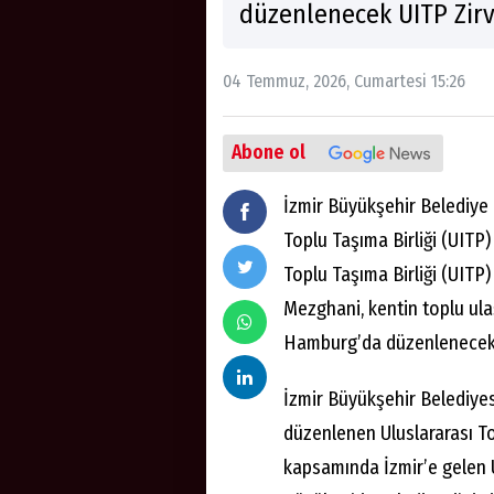
düzenlenecek UITP Zirv
04 Temmuz, 2026, Cumartesi 15:26
Abone ol
İzmir Büyükşehir Belediye B
Toplu Taşıma Birliği (UITP
Toplu Taşıma Birliği (UITP
Mezghani, kentin toplu ula
Hamburg’da düzenlenecek U
İzmir Büyükşehir Belediyesi
düzenlenen Uluslararası To
kapsamında İzmir’e gelen