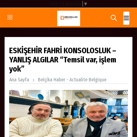
Select Language
▼
ESKİŞEHİR FAHRİ KONSOLOSLUK –
YANLIŞ ALGILAR “Temsil var, işlem
yok”
Ana Sayfa
Belçi̇ka Haber - Actualite Belgique