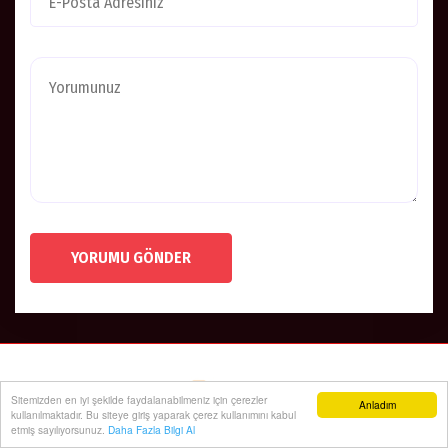
YORUMU GÖNDER
Sitemizden en iyi şekilde faydalanabilmeniz için çerezler
Anladım
kullanılmaktadır. Bu siteye giriş yaparak çerez kullanımını kabul
etmiş sayılıyorsunuz.
Daha Fazla Bilgi Al