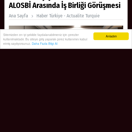
ALOSBİ Arasında İş Birliği Görüşmesi
Ana Sayfa
Haber Türkiye - Actualite Turquie
Sitemizden en iyi şekilde faydalanabilmeniz için çerezler
Anladım
kullanılmaktadır. Bu siteye giriş yaparak çerez kullanımını kabul
etmiş sayılıyorsunuz.
Daha Fazla Bilgi Al
İzmir Bakırçay Üniversitesi heyeti, Aliağa Organize
Sanayi Bölgesi (ALOSBİ) Yönetim Kurulu Başkanı Haluk
Tezcan’ı ziyaret etti. Görüşmeye, Üniversite Rektörü
Prof. Dr. Rasim Akpınar, Rektör Yardımcısı Prof. Dr.
Reşat Duman ve Genel Sekreter Dr. Öğr. Üyesi Ali
Köstepen katıldı.