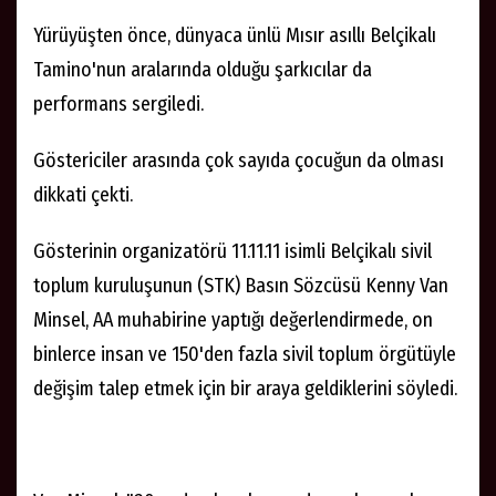
"İsrail'e yaptırım uygulama zamanının çoktan geldiği"
sloganları atarak yürüdü.
Yürüyüşten önce, dünyaca ünlü Mısır asıllı Belçikalı
Tamino'nun aralarında olduğu şarkıcılar da
performans sergiledi.
Göstericiler arasında çok sayıda çocuğun da olması
dikkati çekti.
Gösterinin organizatörü 11.11.11 isimli Belçikalı sivil
toplum kuruluşunun (STK) Basın Sözcüsü Kenny Van
Minsel, AA muhabirine yaptığı değerlendirmede, on
binlerce insan ve 150'den fazla sivil toplum örgütüyle
değişim talep etmek için bir araya geldiklerini söyledi.