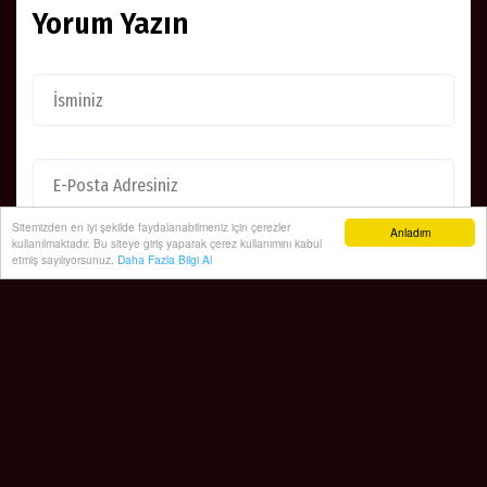
Brüksel sokaklarında on binlerce kişi İsrail'e karşı "kırmızı
çizgi" çekilmesi talebiyle yürüdü
Sitemizden en iyi şekilde faydalanabilmeniz için çerezler
Anladım
kullanılmaktadır. Bu siteye giriş yaparak çerez kullanımını kabul
etmiş sayılıyorsunuz.
Daha Fazla Bilgi Al
0
0
0
0
0
0
Facebook Yorum