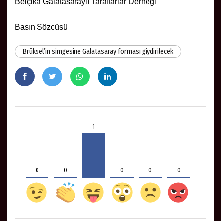
Belçika Galatasaraylı Taraftarlar Derneği
Basın Sözcüsü
Brüksel’in simgesine Galatasaray forması giydirilecek
1
0
0
0
0
0