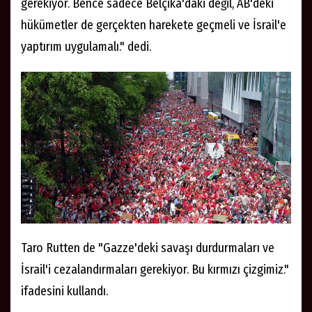
Yaptırım çağrısı
Gösteriye 10 yaşındaki kızı Taro Rutten ile katılan
Ragna Vranken de "Bence bu hukuksuzluk ve İsrail'in
Gazze ve Batı Şeria'daki insanlara yaptığı şeyler
gerçekten korkunç. Bunun gerçekten durması
gerekiyor. Bence sadece Belçika'daki değil, AB'deki
hükümetler de gerçekten harekete geçmeli ve İsrail'e
yaptırım uygulamalı." dedi.