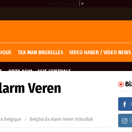
Select Language
▼
GIQUE
TAX MAN BRUXELLES
VIDEO HABER / VIDEO NEWS
E
ORTA ASYA - ASIE CENTRALE
Alarm Veren
Bi
ite Belgique
Belçika’da Alarm Veren Yoksulluk