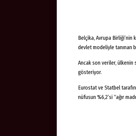
Belçika, Avrupa Birliği’nin
devlet modeliyle tanınan bi
Ancak son veriler, ülkenin 
gösteriyor.
Eurostat ve Statbel taraf
nüfusun %6,2’si “ağır madd