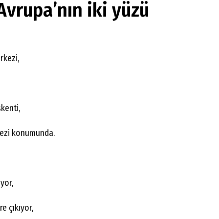
Avrupa’nın iki yüzü
kezi,
şkenti,
rkezi konumunda.
yor,
re çıkıyor,