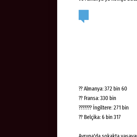
?? Almanya: 372 bin 60
?? Fransa: 330 bin
??????? İngiltere: 271 bin
?? Belçika: 6 bin 317
Avrupa'da sokakta yaşayan