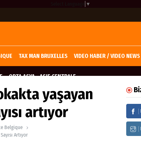
Select Language
▼
GIQUE
TAX MAN BRUXELLES
VIDEO HABER / VIDEO NEWS
E
ORTA ASYA - ASIE CENTRALE
okakta yaşayan
Bi
yısı artıyor
ite Belgique
Sayısı Artıyor