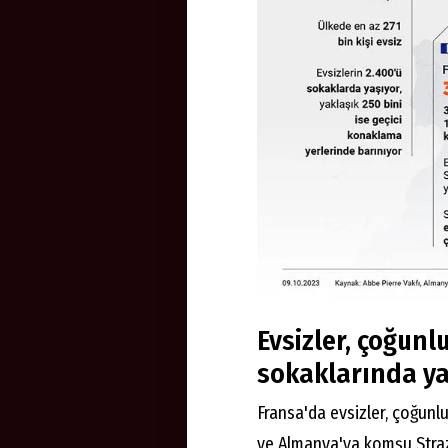
Evsizler, çoğunl
sokaklarında ya
Fransa'da evsizler, çoğunl
ve Almanya'ya komşu Straz