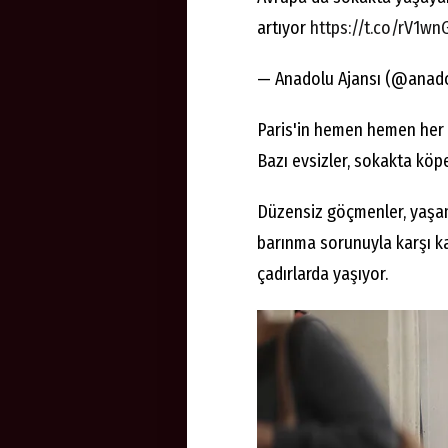
artıyor
https://t.co/rV1wn
— Anadolu Ajansı (@anado
Paris'in hemen hemen her 
Bazı evsizler, sokakta köpe
Düzensiz göçmenler, yaşam
barınma sorunuyla karşı ka
çadırlarda yaşıyor.