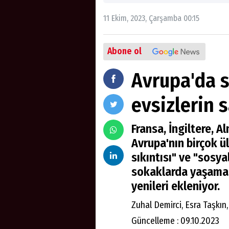
11 Ekim, 2023, Çarşamba 00:15
Abone ol
Avrupa'da 
evsizlerin s
Fransa, İngiltere, 
Avrupa'nın birçok ü
sıkıntısı" ve "sosya
sokaklarda yaşamak
yenileri ekleniyor.
Zuhal Demirci, Esra Taşkın,
Güncelleme : 09.10.2023