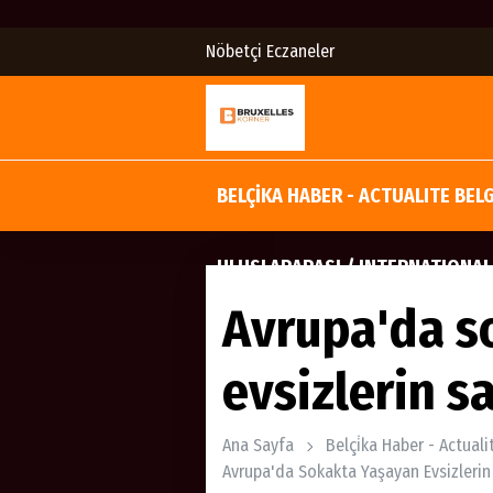
Nöbetçi Eczaneler
BELÇİKA HABER - ACTUALITE BEL
ULUSLARARASI / INTERNATIONAL
Avrupa'da s
evsizlerin sa
Ana Sayfa
Belçi̇ka Haber - Actual
Avrupa'da Sokakta Yaşayan Evsizlerin 