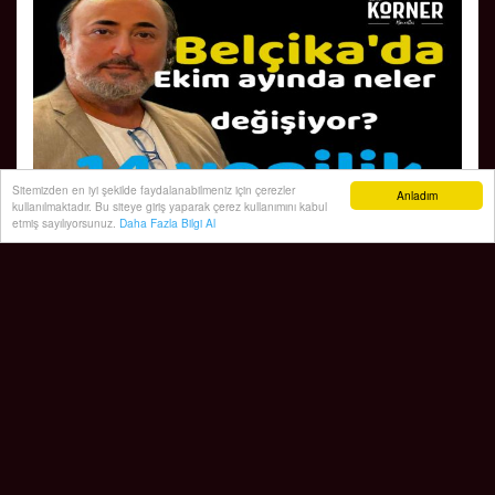
Sitemizden en iyi şekilde faydalanabilmeniz için çerezler
Anladım
kullanılmaktadır. Bu siteye giriş yaparak çerez kullanımını kabul
etmiş sayılıyorsunuz.
Daha Fazla Bilgi Al
1 EKİM’DEN İTİBAREN NELER DEĞİŞECEK?
01 Ekim, 2023, Pazar 00:35
Abone ol