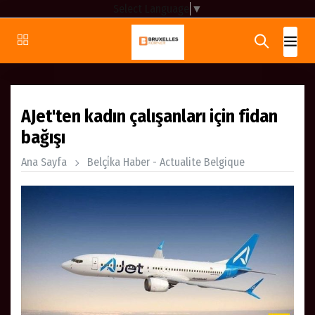
Select Language
▼
AJet'ten kadın çalışanları için fidan
bağışı
Ana Sayfa
Belçi̇ka Haber - Actualite Belgique