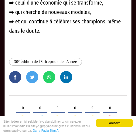
➡️ celui d’une économie qui se transforme,
➡️ qui cherche de nouveaux modèles,
➡️ et qui continue à célébrer ses champions, même
dans le doute.
30ᵉ édition de l’Entreprise de l’Année
0
0
0
0
0
0
Sitemizden en iyi şekilde faydalanabilmeniz için çerezler
Anladım
kullanılmaktadır. Bu siteye giriş yaparak çerez kullanımını kabul
etmiş sayılıyorsunuz.
Daha Fazla Bilgi Al