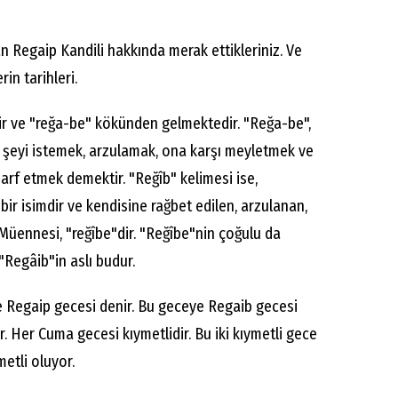
an Regaip Kandili hakkında merak ettikleriniz. Ve
rin tarihleri.
ir ve "reğa-be" kökünden gelmektedir. "Reğa-be",
r şeyi istemek, arzulamak, ona karşı meyletmek ve
arf etmek demektir. "Reğîb" kelimesi ise,
ir isimdir ve kendisine rağbet edilen, arzulanan,
 Müennesi, "reğîbe"dir. "Reğîbe"nin çoğulu da
 "Regâib"in aslı budur.
e Regaip gecesi denir. Bu geceye Regaib gecesi
r. Her Cuma gecesi kıymetlidir. Bu iki kıymetli gece
metli oluyor.