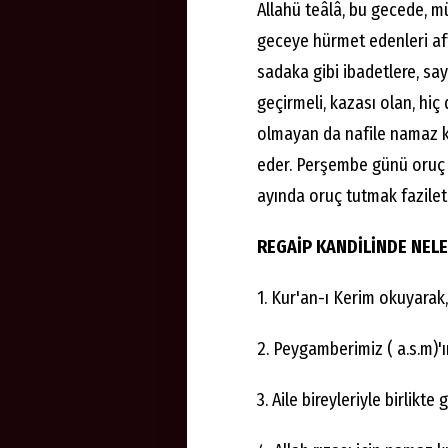
Allahü teâlâ, bu gecede, mü
geceye hürmet edenleri aff
sadaka gibi ibadetlere, say
geçirmeli, kazası olan, hiç
olmayan da nafile namaz kıl
eder. Perşembe günü oruç 
ayında oruç tutmak faziletl
REGAİP KANDİLİNDE NELE
1. Kur'an-ı Kerim okuyarak,
2. Peygamberimiz ( a.s.m)'
3. Aile bireyleriyle birli