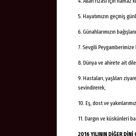
4. Allah rızası için namaz kı
5. Hayatımızın geçmiş günl
6. Günahlarımızın bağışlanm
7. Sevgili Peygamberimize 
8. Dünya ve ahirete ait dil
9. Hastaları, yaşlıları ziya
sevindirerek,
10. Eş, dost ve yakınlarımız
11. Dargın ve küskünleri bar
2016 YILININ DİĞER DİNİ