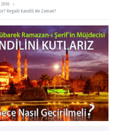
 2016
yor? Regaib Kandili Ne Zaman?