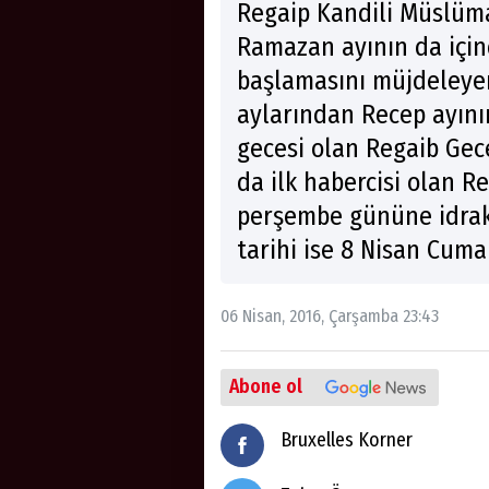
Regaip Kandili Müslüma
Ramazan ayının da içi
başlamasını müjdeleye
aylarından Recep ayın
gecesi olan Regaib Gec
da ilk habercisi olan Re
perşembe gününe idrak 
tarihi ise 8 Nisan Cum
06 Nisan, 2016, Çarşamba 23:43
Abone ol
Bruxelles Korner