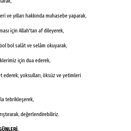
larak,
eri ve yılları hakkında muhasebe yaparak,
ası için Allah'tan af dileyerek,
bol bol salât ve selâm okuyarak,
eklerimiz için dua ederek,
ret ederek; yoksulları, öksüz ve yetimleri
la tebrikleşerek,
ıştırarak, değerlendirebiliriz.
 GÜNLERİ.