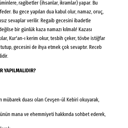
minlere, ragibetler (ihsanlar, ikramlar) yapar. Bu
eder. Bu gece yapılan dua kabul olur, namaz, oruç,
ısız sevaplar verilir. Regaib gecesini ibadetle
 değilse bir günlük kaza namazı kılmalı! Kazası
ar, Kur'an-ı kerim okur, tesbih çeker, tövbe istiğfar
tutup, gecesini de ihya etmek çok sevaptır. Receb
idir.
R YAPILMALIDIR?
ın mübarek duası olan Cevşen-ül Kebiri okuyarak,
kte günün mana ve ehemmiyeti hakkında sohbet ederek,