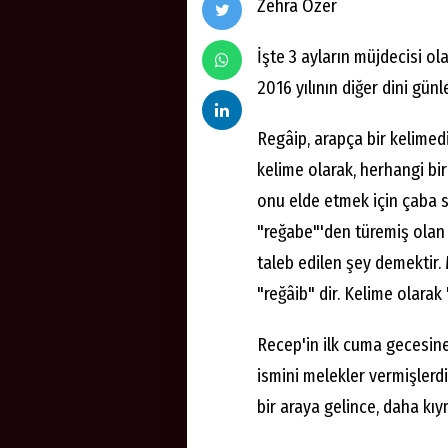
Zehra Özer
İşte 3 ayların müjdecisi ol
2016 yılının diğer dini günle
Regâip, arapça bir kelimed
kelime olarak, herhangi bi
onu elde etmek için çaba s
"reğabe"'den türemiş olan b
taleb edilen şey demektir.
"reğâib" dir. Kelime olarak
Recep'in ilk cuma gecesin
ismini melekler vermişlerdi
bir araya gelince, daha kıy