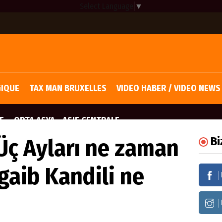
Select Language
▼
GIQUE
TAX MAN BRUXELLES
VIDEO HABER / VIDEO NEWS
E
ORTA ASYA - ASIE CENTRALE
 Üç Ayları ne zaman
Bi
gaib Kandili ne