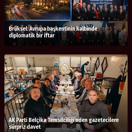
Brüksel: Avrupa başkentinin kalbinde
diplomatik bir iftar
AK Parti Belçika Temsilciliği’nden gazetecilere
sürpriz davet