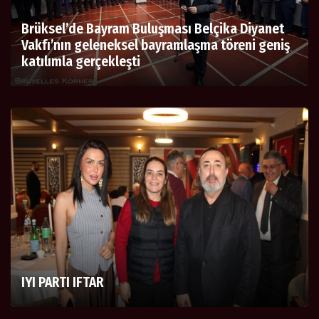
Brüksel’de Bayram Buluşması Belçika Diyanet
Vakfı’nın geleneksel bayramlaşma töreni geniş
katılımla gerçekleşti
IYI PARTI IFTAR