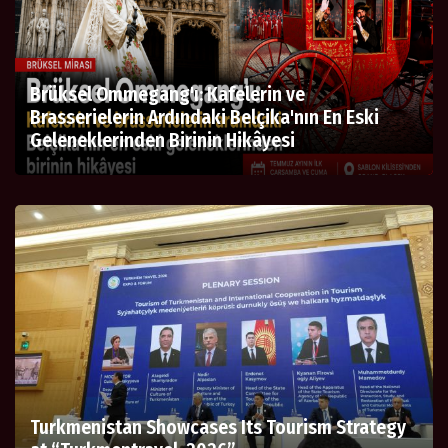
Brüksel Ommegang'ı: Kafelerin ve
Brasserielerin Ardındaki Belçika'nın En Eski
Geleneklerinden Birinin Hikâyesi
Turkmenistan Showcases Its Tourism Strategy